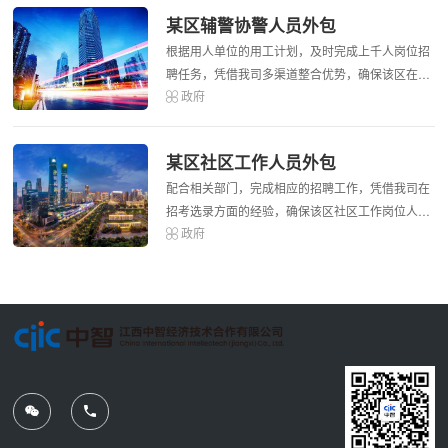
某区辅警协警人员外包
根据用人单位的用工计划，及时完成上千人岗位招
聘任务，凭借我司多渠道整合优势，确保该区在人
政府
员到岗，全年零误差的完成人员招录离工作，受到
用人单位的一致好评，形成长期战略合作关系。
某区社区工作人员外包
配合相关部门，完成相应的招聘工作，凭借我司在
招考选录方面的经验，确保该区社区工作岗位人员
政府
选录工作的取得优秀的成绩，为该区树立了良好的
形象，受到该区领导的一致好评。