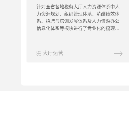
针对全省各地税务大厅人力资源体系中人
力资源规划、组织管理体系、薪酬绩效体
系、招聘与培训发展体系及人力资源办公
信息化体系等模块进行了专业化的梳理与
建设，提供了既有前瞻性、专业性又有操
作性的咨询方案，并通过落地辅导达成了
满意交付的目标。
大厅运营