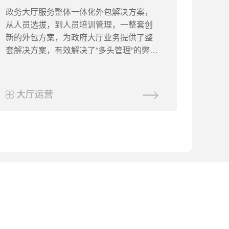
政务大厅服务整体一体化外包解决方案，
从人员选拔，到人员培训管理，一整套创
新的外包方案，为政府大厅业务提供了整
套解决方案，有效解决了“多头管理”的弊
端，，巡检制度、早会制度、窗口5S标
准、服务七部曲……政务服务大厅严格按
照规范化管理的标
大厅运营