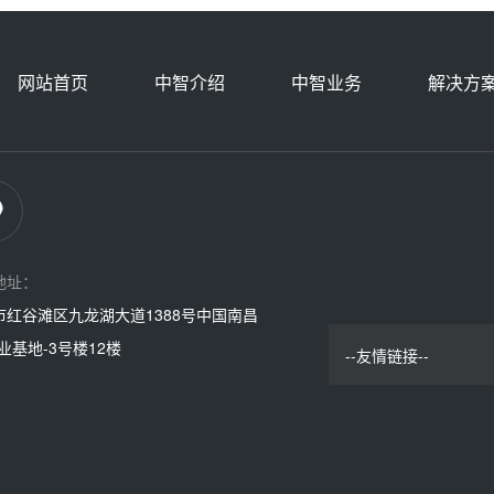
网站首页
中智介绍
中智业务
解决方
地址：
市红谷滩区九龙湖大道1388号中国南昌
业基地-3号楼12楼
--友情链接--
中智集团