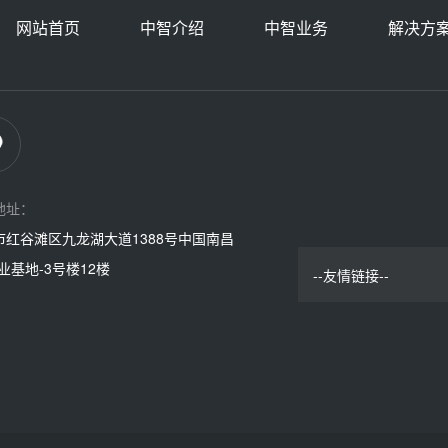
网站首页
中智介绍
中智业务
解决方
地址：
市红谷滩区九龙湖大道1388号中国南昌
业基地-3号楼12楼
--友情链接--
中智集团