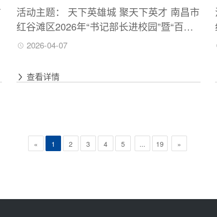
市
活动主题： 天下英雄城 聚天下英才 南昌市
红谷滩区2026年“书记部长进校园”暨“百场
校招”引才活动——中国政法大学招聘会 活
2026-04-07
动时间：2026年4月10日（周五）9：30—
12：00 活动地点：中国政法大学（海淀校
查看详情
区）科研楼一层
«
1
2
3
4
5
...
19
»