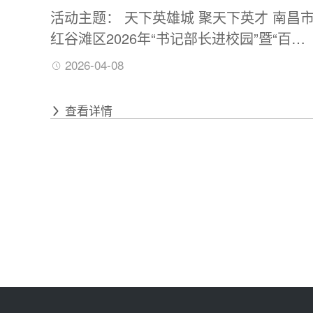
活动主题： 天下英雄城 聚天下英才 南昌
红谷滩区2026年“书记部长进校园”暨“百场
校招”引才活动——中央财经大学招聘会 活
2026-04-08
动时间：2026年4月9日（周四）14：00—
17：00 活动地点：中央财经大学（沙河校
查看详情
区）二教107