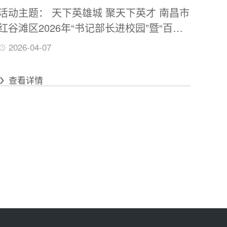
活动主题： 天下英雄城 聚天下英才 南昌市
红谷滩区2026年“书记部长进校园”暨“百场
校招”引才活动——北京理工大学招聘会 活
2026-04-07
动时间：2026年4月10日（周五）9：30—
12：00 活动地点：北京理工大学（中关村
查看详情
校区）唯实报告厅+体育馆南厅