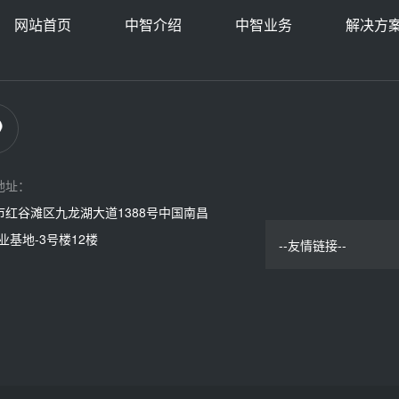
网站首页
中智介绍
中智业务
解决方
地址：
市红谷滩区九龙湖大道1388号中国南昌
业基地-3号楼12楼
--友情链接--
中智集团