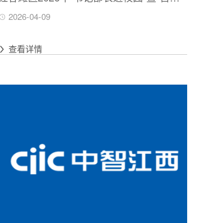
校招”引才活动——北京理工大学招聘会 活
2026-04-09
动时间：2026年4月10日（周五）9：30—
12：00 活动地点：北京理工大学（中关村
查看详情
校区） 唯实报告厅 + 体育馆南厅