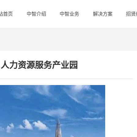
站首页
中智介绍
中智业务
解决方案
招贤
中智集团简介
中智江西简介
）人力资源服务产业园
企业文化
我们的优势
资质与荣誉
企业客户
产业布局